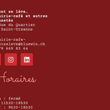
ent se lève…
airie-café et autres
usetés
Rue du Quartier
 Saint-Ursanne
airie-cafe-
ntseleve@bluewin.ch
79 669 83 64
oraires
A : fermé
 11h30-18h30
I : 9h30-18h30