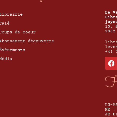
Le V
Librairie
Libr
joye
Café
10, 
2882
Coups de coeur
Abonnement découverte
libr
leve
Événements
+41 
Média
H
LU-M
ME :
JE-D