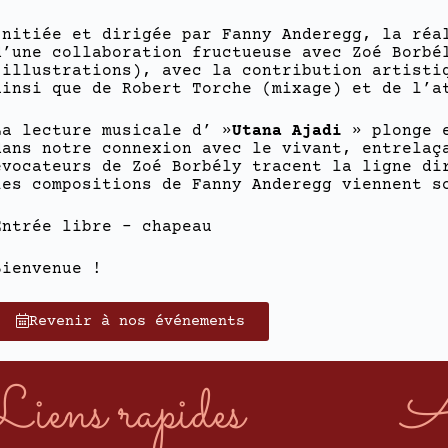
Initiée et dirigée par Fanny Anderegg, la réa
d’une collaboration fructueuse avec Zoé Borbé
(illustrations), avec la contribution artisti
ainsi que de Robert Torche (mixage) et de l’a
La lecture musicale d’ »
Utana Ajadi
» plonge e
dans notre connexion avec le vivant, entrelaç
évocateurs de Zoé Borbély tracent la ligne di
les compositions de Fanny Anderegg viennent s
Entrée libre – chapeau
Bienvenue !
Revenir à nos événements
Liens rapides
A