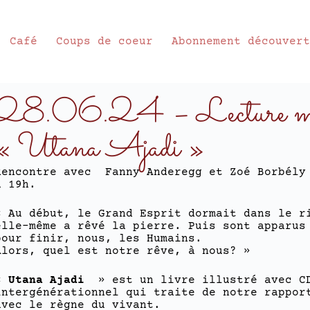
Café
Coups de coeur
Abonnement découver
28.06.24 – Lecture musi
« Utana Ajadi »
Rencontre avec Fanny Anderegg et Zoé Borbély
à 19h.
« Au début, le Grand Esprit dormait dans le r
elle-même a rêvé la pierre. Puis sont apparus
pour finir, nous, les Humains.
Alors, quel est notre rêve, à nous? »
«
Utana Ajadi
» est un livre illustré avec CD
intergénérationnel qui traite de notre rappor
avec le règne du vivant.