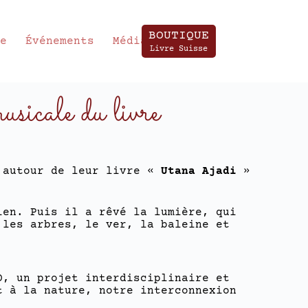
BOUTIQUE
te
Événements
Média
Livre Suisse
cale du livre
 autour de leur livre «
Utana Ajadi
»
ien. Puis il a rêvé la lumière, qui
 les arbres, le ver, la baleine et
, un projet interdisciplinaire et
t à la nature, notre interconnexion