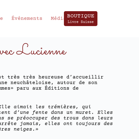
BOUTIQUE
te
Événements
Média
Livre Suisse
ec Lucienne
st très très heureuse d’accueillir
nne neuchâteloise, autour de son
mmes» paru aux Éditions de
Elle aimait les trémières, qui
tent d’une fente dans un muret. Elles
ns se préoccuper des trous dans leurs
arrête jamais, elles ont toujours des
ères neiges.»