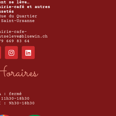
ent se lève…
airie-café et autres
usetés
Rue du Quartier
 Saint-Ursanne
airie-cafe-
ntseleve@bluewin.ch
79 669 83 64
oraires
A : fermé
 11h30-18h30
I : 9h30-18h30