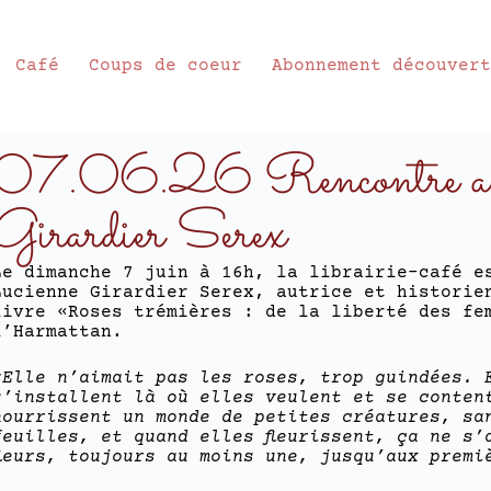
Café
Coups de coeur
Abonnement découver
07.06.26 Rencontre av
Girardier Serex
Le dimanche 7 juin à 16h, la librairie-café e
Lucienne Girardier Serex, autrice et historie
livre «Roses trémières : de la liberté des fe
l’Harmattan.
«Elle n’aimait pas les roses, trop guindées. 
s’installent là où elles veulent et se conten
nourrissent un monde de petites créatures, sa
feuilles, et quand elles fleurissent, ça ne s’
fleurs, toujours au moins une, jusqu’aux premi