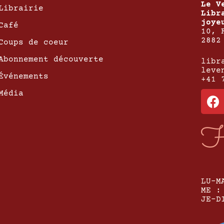
Le V
Librairie
Libr
joye
Café
10, 
2882
Coups de coeur
Abonnement découverte
libr
leve
Événements
+41 
Média
H
LU-M
ME :
JE-D