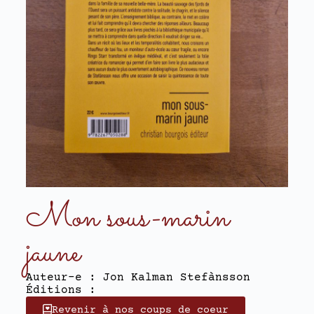
Mon sous-marin
jaune
Auteur-e : Jon Kalman Stefànsson
Éditions :
Revenir à nos coups de coeur