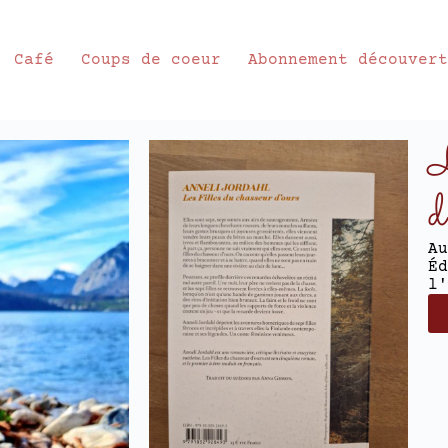
Café
Coups de coeur
Abonnement découver
L
d
Au
Éd
l'