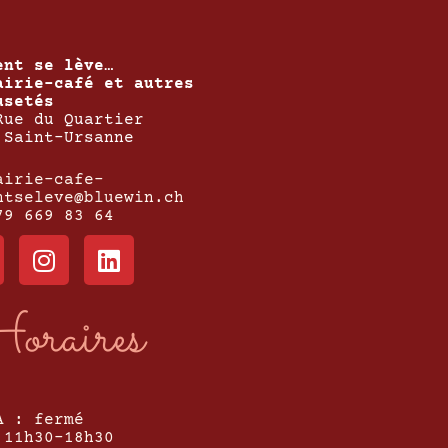
ent se lève…
airie-café et autres
usetés
Rue du Quartier
 Saint-Ursanne
airie-cafe-
ntseleve@bluewin.ch
79 669 83 64
oraires
A : fermé
 11h30-18h30