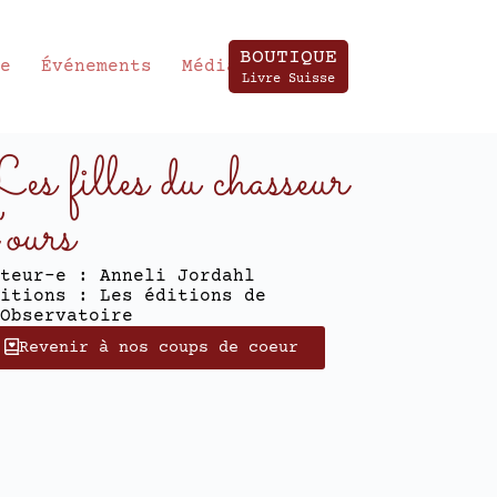
BOUTIQUE
te
Événements
Média
Livre Suisse
es filles du chasseur
’ours
teur-e : Anneli Jordahl
itions : Les éditions de
Observatoire
Revenir à nos coups de coeur