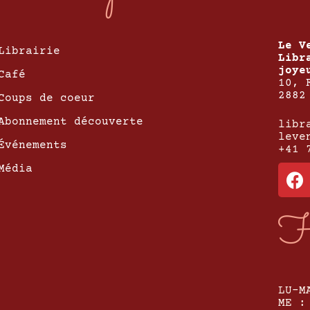
Le V
Librairie
Libr
joye
Café
10, 
2882
Coups de coeur
Abonnement découverte
libr
leve
Événements
+41 
Média
H
LU-M
ME :