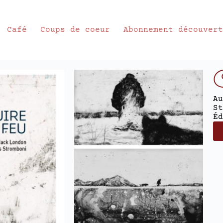
Café
Coups de coeur
Abonnement découver
C
Au
St
Éd