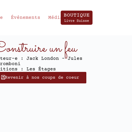
BOUTIQUE
te
Événements
Média
Livre Suisse
onstruire un feu
teur-e : Jack London - Jules
romboni
itions : Les Étages
Revenir à nos coups de coeur