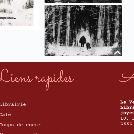
Liens rapides
A
Le V
Librairie
Libr
joye
Café
10, 
2882
Coups de coeur