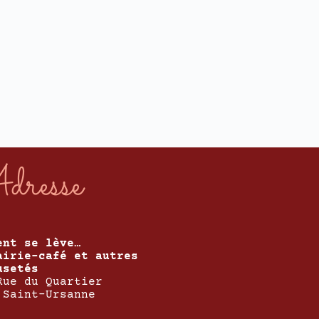
dresse
ent se lève…
airie-café et autres
usetés
Rue du Quartier
 Saint-Ursanne