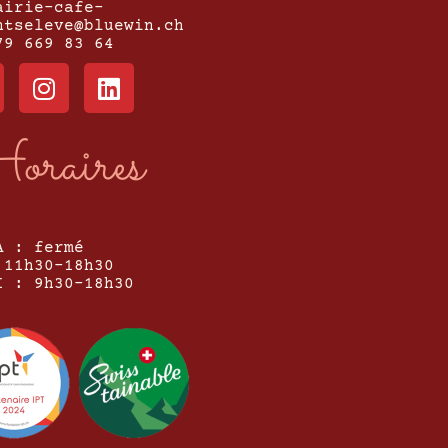
airie-cafe-
ntseleve@bluewin.ch
79 669 83 64
oraires
A : fermé
 11h30-18h30
I : 9h30-18h30