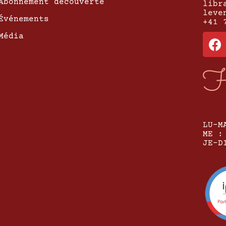
Abonnement découverte
libr
leve
Événements
+41 
Média
H
LU-M
ME :
JE-D