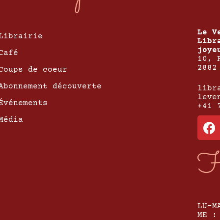
Le V
Librairie
Libr
joye
Café
10, 
2882
Coups de coeur
Abonnement découverte
libr
leve
Événements
+41 
Média
H
LU-M
ME :