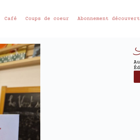
Café
Coups de coeur
Abonnement découver
À
Au
Éd