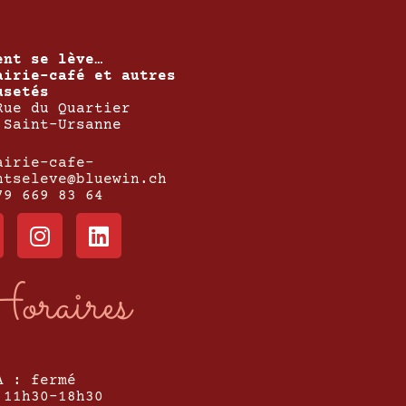
ent se lève…
airie-café et autres
usetés
Rue du Quartier
 Saint-Ursanne
airie-cafe-
ntseleve@bluewin.ch
79 669 83 64
oraires
A : fermé
 11h30-18h30