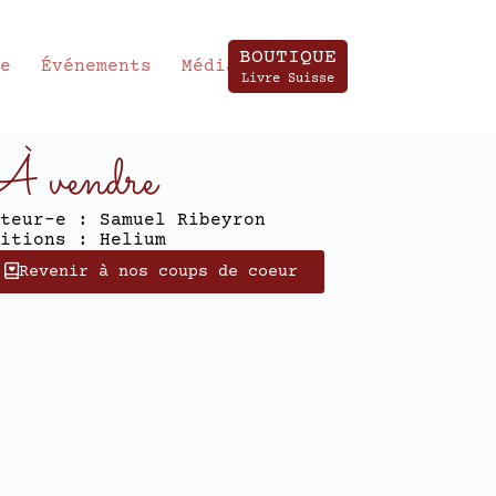
BOUTIQUE
te
Événements
Média
Livre Suisse
 vendre
teur-e : Samuel Ribeyron
itions : Helium
Revenir à nos coups de coeur