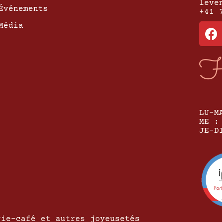
leve
Événements
+41 
Média
H
LU-M
ME :
JE-D
rie-café et autres joyeusetés