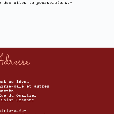
e des ailes te pousseraient.»
dresse
ent se lève…
airie-café et autres
usetés
Rue du Quartier
 Saint-Ursanne
airie-cafe-