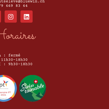
ntseleve@bluewin.ch
79 669 83 64
oraires
A : fermé
 11h30-18h30
I : 9h30-18h30