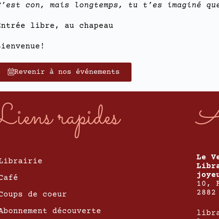
C’est con, mais longtemps, tu t’es imaginé qu
Entrée libre, au chapeau
Bienvenue!
Revenir à nos événements
Liens rapides
A
Le V
Librairie
Libr
joye
Café
10, 
2882
Coups de coeur
Abonnement découverte
libr